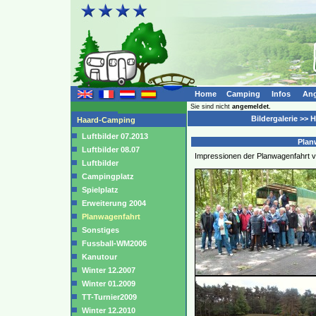
Home
Camping
Infos
Ang
Sie sind nicht
angemeldet.
Bildergalerie >>
Haard-Camping
Luftbilder 07.2013
Planw
Luftbilder 08.07
Impressionen der Planwagenfahrt v
Luftbilder
Campingplatz
Spielplatz
Erweiterung 2004
Planwagenfahrt
Sonstiges
Fussball-WM2006
Kanutour
Winter 12.2007
Winter 01.2009
TT-Turnier2009
Winter 12.2010