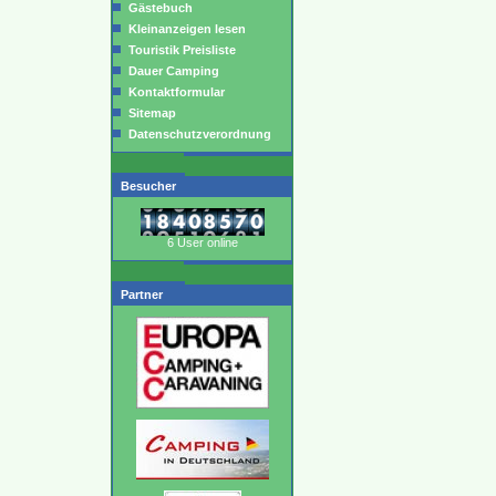
Gästebuch
Kleinanzeigen lesen
Touristik Preisliste
Dauer Camping
Kontaktformular
Sitemap
Datenschutzverordnung
Besucher
6 User online
Partner