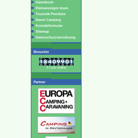
Gästebuch
Kleinanzeigen lesen
Touristik Preisliste
Dauer Camping
Kontaktformular
Sitemap
Datenschutzverordnung
Besucher
6 User online
Partner