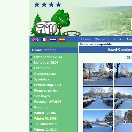
Home
Camping
Infos
Ang
Sie sind nicht
angemeldet.
Haard-Camping (
Haard-Camping
Luftbilder 07.2013
36 
Luftbilder 08.07
Luftbilder
Campingplatz
Spielplatz
Erweiterung 2004
Planwagenfahrt
Sonstiges
Fussball-WM2006
Kanutour
Winter 12.2007
Winter 01.2009
TT-Turnier2009
Winter 12.2010