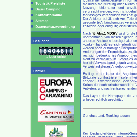
Qualität der bereitgestellten Informa
Touristik Preisliste
die durch die Nutzung oder Nichtnu
Nutzung fehlerhafter und unvolls
Dauer Camping
verursacht werden, wird nicht gehaf
Kontaktformular
fahrlässiges Verschulden zur Last g
Der Anbieter behält sich vor, Teil
Sitemap
gesonderte Ankündigung zu veränder
zeitweise oder endgültig einzustellen
Datenschutzverordnung
Nach
§5 Abs.1 MDStV
wird für die
übernommen. Von diesen eigenen Inh
anderen Anbietern bereitgehaltene
Besucher
»Links« handelt es sich allerding
werden nach erstmaliger Überprüfun
Änderungen der Fremdinhalte zu üb
rechtlich bedenkliches Angebot theo
1 User online
nicht zu vermeiden ist. Sofern es 
hier ein Verweis bereitgestellt wurde,
Verweis auf dieses Angebot unverzügl
Partner
Es liegt in der Natur des Angebote
Bildzitate zu illustrieren, sofern 
scheint. Es werden keine Speicherko
Sollten dennoch urheberrechtliche V
Anbieters und nach entsprechendem 
Das Layout der Homepage, die verw
urheberrechtlich geschützt.
Gerichtsstand: Recklinghausen
Kein Bestandteil dieser Internet-Seit