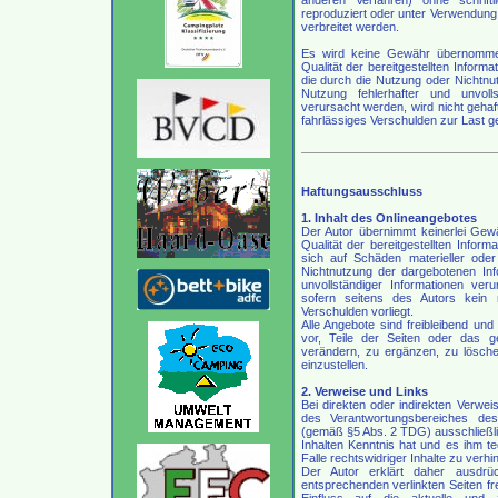
anderen Verfahren) ohne schrif
reproduziert oder unter Verwendung e
verbreitet werden.
Es wird keine Gewähr übernommen fü
Qualität der bereitgestellten Informa
die durch die Nutzung oder Nichtnu
Nutzung fehlerhafter und unvolls
verursacht werden, wird nicht gehaf
fahrlässiges Verschulden zur Last g
Haftungsausschluss
1. Inhalt des Onlineangebotes
Der Autor übernimmt keinerlei Gewähr
Qualität der bereitgestellten Info
sich auf Schäden materieller oder
Nichtnutzung der dargebotenen Inf
unvollständiger Informationen ver
sofern seitens des Autors kein n
Verschulden vorliegt.
Alle Angebote sind freibleibend und
vor, Teile der Seiten oder das 
verändern, zu ergänzen, zu löschen
einzustellen.
2. Verweise und Links
Bei direkten oder indirekten Verwei
des Verantwortungsbereiches des
(gemäß §5 Abs. 2 TDG) ausschließlich
Inhalten Kenntnis hat und es ihm 
Falle rechtswidriger Inhalte zu verhi
Der Autor erklärt daher ausdrü
entsprechenden verlinkten Seiten fre
Einfluss auf die aktuelle und 