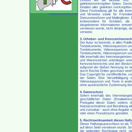
gelinkten/verknüpften Seiten. Desha
Inhalten aller gelinkten /verknüpft
Diese Feststellung gilt für alle in
und Verweise sowie für Fremdein
Diskussionsforen und Mailinglisten. F
insbesondere für Schäden, die
dargebotener Informationen entsteh
verwiesen wurde, nicht derjenige, der
verweist.
3. Urheber- und Kennzeichenrech
Der Autor ist bestrebt, in allen Pub
Tondokumente, Videosequenzen und T
Tondokumente, Videosequenzen un
Tondokumente, Videosequenzen und 
Alle innerhalb des Internetangebote
und Warenzeichen unterliegen unei
Kennzeichenrechts und den Besitzrec
aufgrund der bloßen Nennung ist n
durch Rechte Dritter geschützt sind!
Das Copyright für veröffentlichte, vom
der Seiten. Eine Vervielfältigun
Videosequenzen und Texte in ander
ohne ausdrückliche Zustimmung des A
4. Datenschutz
Sofern innerhalb des Internetange
geschäftlicher Daten (Emailadres
Preisgabe dieser Daten seitens de
Inanspruchnahme und Bezahlung alle
und zumutbar - auch ohne Angabe s
oder eines Pseudonyms gestattet.
5. Rechtswirksamkeit dieses Haf
Dieser Haftungsausschluss ist als T
auf diese Seite verwiesen wurde. So
der geltenden Rechtslage nicht, ni