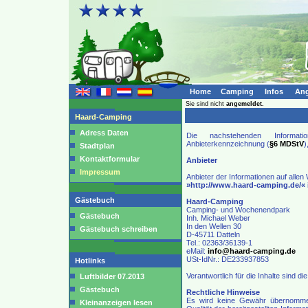
Home
Camping
Infos
Ang
Sie sind nicht
angemeldet.
Haard-Camping
Adress Daten
Die nachstehenden Informati
Anbieterkennzeichnung (
§6 MDStV
)
Stadtplan
Kontaktformular
Anbieter
Impressum
Anbieter der Informationen auf alle
»http://www.haard-camping.de/«
i
Gästebuch
Haard-Camping
Camping- und Wochenendpark
Gästebuch
Inh. Michael Weber
In den Wellen 30
Gästebuch schreiben
D-45711 Datteln
Tel.: 02363/36139-1
eMail:
info@haard-camping.de
USt-IdNr.: DE233937853
Hotlinks
Verantwortlich für die Inhalte sind die
Luftbilder 07.2013
Gästebuch
Rechtliche Hinweise
Es wird keine Gewähr übernommen fü
Kleinanzeigen lesen