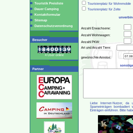
Touristik Preisliste
Touristenplatz für Wohnmobile
Dauer Camping
Touristenplatz für Zelte
Kontaktformular
unverbin
Sitemap
Datenschutzverordnung
Anzahl Erwachsene:
Anzahl Wohnwagen:
Besucher
Anzahl PKW:
Art und Anzahl Tiere:
4 User online
gewünschte Anreise:
sonstige
Partner
Liebe Internet-Nutzer, da 
Spameinträgen bombadiert wi
Einträgen einführen. Bitte hab