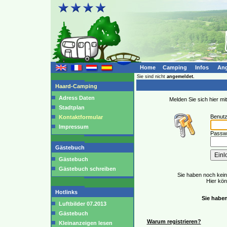
Home
Camping
Infos
Ang
Sie sind nicht
angemeldet.
Haard-Camping
Adress Daten
Melden Sie sich hier m
Stadtplan
Benut
Kontaktformular
Impressum
Passwo
Gästebuch
Gästebuch
Gästebuch schreiben
Sie haben noch kei
Hier kö
Hotlinks
Sie haben
Luftbilder 07.2013
Gästebuch
Warum registrieren?
Kleinanzeigen lesen