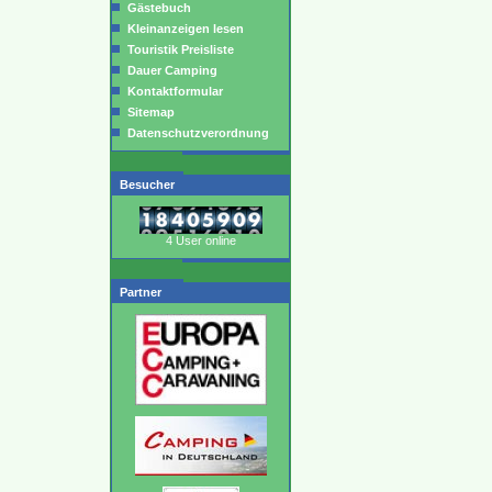
Gästebuch
Kleinanzeigen lesen
Touristik Preisliste
Dauer Camping
Kontaktformular
Sitemap
Datenschutzverordnung
Besucher
4 User online
Partner