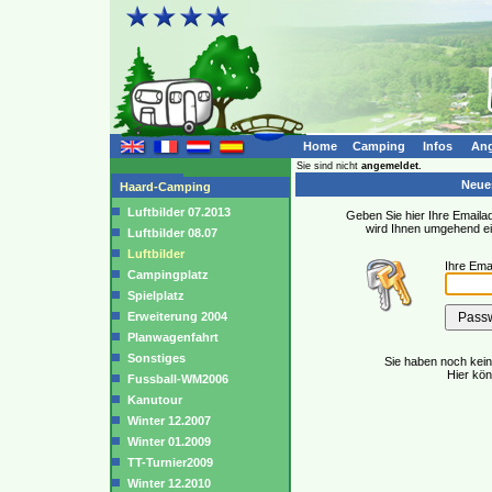
Home
Camping
Infos
Ang
Sie sind nicht
angemeldet.
Neues
Haard-Camping
Luftbilder 07.2013
Geben Sie hier Ihre Emailad
wird Ihnen umgehend e
Luftbilder 08.07
Luftbilder
Ihre Ema
Campingplatz
Spielplatz
Erweiterung 2004
Planwagenfahrt
Sonstiges
Sie haben noch kei
Hier kö
Fussball-WM2006
Kanutour
Winter 12.2007
Winter 01.2009
TT-Turnier2009
Winter 12.2010