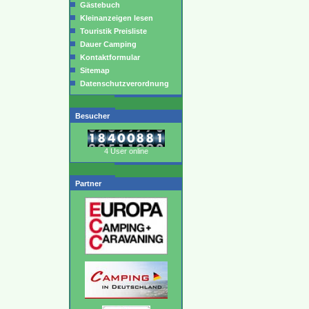
Gästebuch
Kleinanzeigen lesen
Touristik Preisliste
Dauer Camping
Kontaktformular
Sitemap
Datenschutzverordnung
Besucher
4 User online
Partner