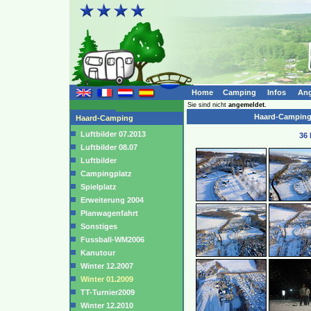
Home
Camping
Infos
Ang
Sie sind nicht
angemeldet.
Haard-Camping (
Haard-Camping
Luftbilder 07.2013
36 
Luftbilder 08.07
Luftbilder
Campingplatz
Spielplatz
Erweiterung 2004
Planwagenfahrt
Sonstiges
Fussball-WM2006
Kanutour
Winter 12.2007
Winter 01.2009
TT-Turnier2009
Winter 12.2010