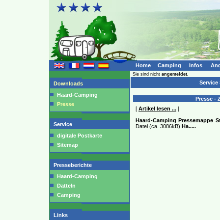
Home
Camping
Infos
Ang
Sie sind nicht
angemeldet.
Service
Downloads
Haard-Camping
Presse - Z
Presse
[
Artikel lesen ...
]
Haard-Camping Pressemappe St
Service
Datei (ca. 3086kB)
Ha
.....
digitale Postkarte
Sitemap
Presseberichte
Haard-Camping
Datteln
Camping
Links