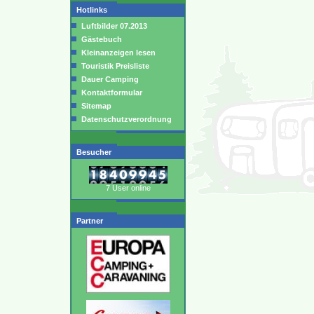
Hotlinks
Luftbilder 07.2013
Gästebuch
Kleinanzeigen lesen
Touristik Preisliste
Dauer Camping
Kontaktformular
Sitemap
Datenschutzverordnung
Besucher
7 User online
Partner