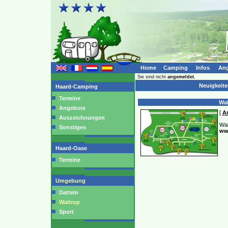
Home
Camping
Infos
Ang
Sie sind nicht
angemeldet.
Neuigkeit
Haard-Camping
Termine
Wal
Angebote
[
Ar
Auszeichnungen
Wal
Sonstiges
ww
Haard-Oase
Termine
Umgebung
Datteln
Waltrop
Sport