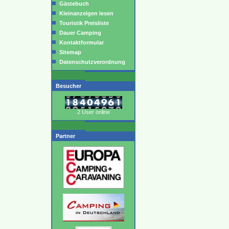
Gästebuch
Kleinanzeigen lesen
Touristik Preisliste
Dauer Camping
Kontaktformular
Sitemap
Datenschutzverordnung
Besucher
2 User online
Partner