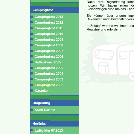
Nach Ihrer Registrierung könn
nutzen. Wir haben einen Kl
Kleinanzeigen rund um das Them
Campingfest
Sie können über unsere Inter
Campingfest 2013
Bekannten und Verwandten vers
Campingfest 2012
In Zukunft werden wir Ihnen auch
Campingfest 2011
Registrierung erfordern.
Campingfest 2010
Campingfest 2009
Campingfest 2008
Campingfest 2007
Campingfest 2006
Helfer-Feier 2005
Campingfest 2005
Campingfest 2004
Campingfest 2003
Campingfest 2002
Karaoke
Umgebung
Stadt Datteln
Hotlinks
Luftbilder 07.2013