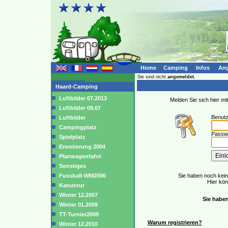
Home
Camping
Infos
Ang
Sie sind nicht
angemeldet.
Haard-Camping
Luftbilder 07.2013
Melden Sie sich hier m
Luftbilder 08.07
Benut
Luftbilder
Campingplatz
Passwo
Spielplatz
Erweiterung 2004
Planwagenfahrt
Sonstiges
Fussball-WM2006
Sie haben noch kei
Hier kö
Kanutour
Winter 12.2007
Sie haben
Winter 01.2009
TT-Turnier2009
Warum registrieren?
Winter 12.2010