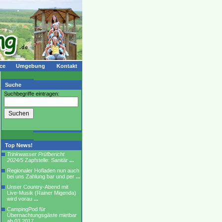
ce
Umgebung
Kontakt
Suche
Suchbegriffe eintragen:
Top News!
Trinkwasser Prüfbericht
2024/5
Zapfstelle: Sanitär
...
Regionaler Hofladen nun auch
bei uns Zahlung bar und per
...
Unser Country-Abend mit
Live-Musik (Rainer Migenda)
wird vorau
...
CampingPod für
Übernachtungsgäste mietbar
ab 03.2017
...