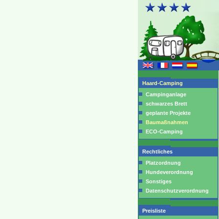
Haard-Camping
Campinganlage
schwarzes Brett
geplante Projekte
Baumaßnahmen
ECO-Camping
Rechtliches
Platzordnung
Hundeverordnung
Sonstiges
Datenschutzverordnung
Preisliste