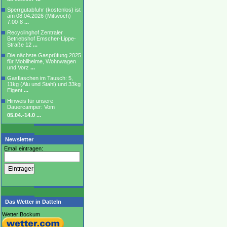
Sperrgutabfuhr (kostenlos) ist
am 08.04.2026 (Mittwoch)
7:00-8
...
Recyclinghof Zentraler
Betriebshof Emscher-Lippe-
Straße 12
...
Die nächste Gasprüfung 2025
für Mobilheime, Wohnwagen
und Vorz
...
Gasflaschen im Tausch: 5,
11kg (Alu und Stahl) und 33kg
Eigent
...
Hinweis für unsere
Dauercamper: Vom
05.04.-14.0
...
Newsletter
Email eintragen:
Das Wetter in Datteln
Wetter Bockum