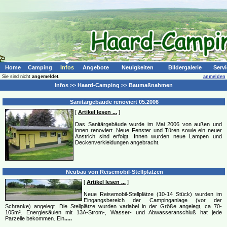
Home
Camping
Infos
Angebote
Neuigkeiten
Bildergalerie
Servi
Sie sind nicht
angemeldet.
anmelden
Infos >> Haard-Camping >> Baumaßnahmen
Sanitärgebäude renoviert 05.2006
[
Artikel lesen ...
]
Das Sanitärgebäude wurde im Mai 2006 von außen und
innen renoviert. Neue Fenster und Türen sowie ein neuer
Anstrich sind erfolgt. Innen wurden neue Lampen und
Deckenverkleidungen angebracht.
Neubau von Reisemobil-Stellplätzen
[
Artikel lesen ...
]
Neue Reisemobil-Stellplätze (10-14 Stück) wurden im
Eingangsbereich der Campinganlage (vor der
Schranke) angelegt. Die Stellplätze wurden variabel in der Größe angelegt, ca 70-
105m². Energiesäulen mit 13A-Strom-, Wasser- und Abwasseranschluß hat jede
Parzelle bekommen. Ein
.....