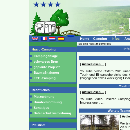
Home
Camping
Infos
Ang
Sie sind nicht
angemeldet.
Inf
Haard-Camping
Campinganlage
schwarzes Brett
[
Artikel lesen ...
]
geplante Projekte
YouTube Video Ostern 2011 unse
Baumaßnahmen
Touri- und Eingansgbereichs des 
ECO-Camping
(zugegeben etwas wackligen) Eindr
YouTub
Rechtliches
[
Artikel lesen ...
]
Platzordnung
YouTube Video unserer Camping
Hundeverordnung
Impressionen.
.....
Sonstiges
Wertstoffsamme
Datenschutzverordnung
[
Artike
Wertst
Preisliste
2009 h