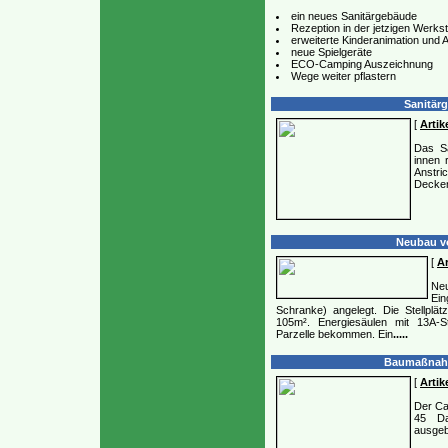
ein neues Sanitärgebäude
Rezeption in der jetzigen Werkst
erweiterte Kinderanimation und 
neue Spielgeräte
ECO-Camping Auszeichnung
Wege weiter pflastern
Sanitärg
[
Artike
Das S
innen 
Anstr
Decken
Neubau vo
[
Ar
Neu
Ei
Schranke) angelegt. Die Stellplä
105m². Energiesäulen mit 13A-
Parzelle bekommen. Ein
.....
Baumaßnahme
[
Artike
Der Ca
45 Da
ausgeb