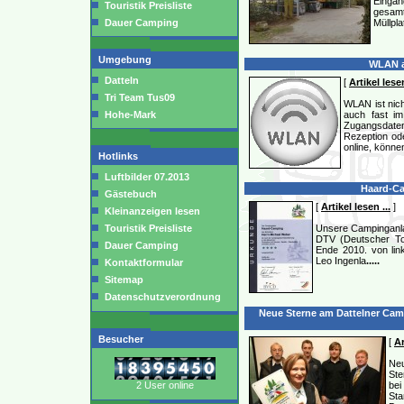
Eingan
Touristik Preisliste
gesam
Dauer Camping
Müllpl
Umgebung
WLAN a
Datteln
[
Artikel lesen
Tri Team Tus09
WLAN ist nich
Hohe-Mark
auch fast im
Zugangsdate
Rezeption ode
online, könne
Hotlinks
Luftbilder 07.2013
Haard-Ca
Gästebuch
[
Artikel lesen ...
]
Kleinanzeigen lesen
Touristik Preisliste
Unsere Campinganla
DTV (Deutscher To
Dauer Camping
Ende 2010. von li
Leo Ingenla
.....
Kontaktformular
Sitemap
Datenschutzverordnung
Neue Sterne am Dattelner Camp
Besucher
[
Ar
Ne
Ste
2 User online
bei
Sta