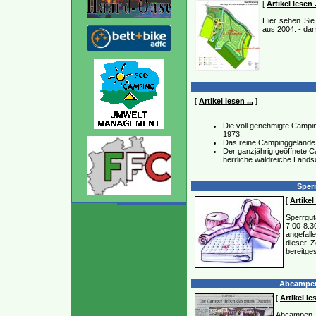
[
Artikel lesen .
Hier sehen Sie
aus 2004. - dam
[
Artikel lesen ...
]
Die voll genehmigte Camping
1973.
Das reine Campinggelände 
Der ganzjährig geöffnete C
herrliche waldreiche Land
Sperr
[
Artikel 
Sperrgu
7:00-8.3
angefal
dieser Z
bereitge
Abcampen 
[
Artikel les
Abcampen 