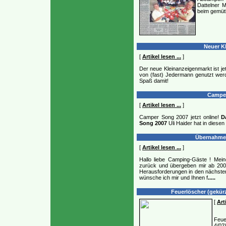
Dattelner 
beim gemütl
Neuer Kl
[
Artikel lesen ...
]
Der neue Kleinanzeigenmarkt ist jet
von (fast) Jedermann genutzt werd
Spaß damit!
Camper 
[
Artikel lesen ...
]
Camper Song 2007 jetzt online!
D
Song 2007
Uli Haider hat in diese
Übernahme 
[
Artikel lesen ...
]
Hallo liebe Camping-Gäste ! Mein
zurück und übergeben mir ab 2004 
Herausforderungen in den nächste
wünsche ich mir und Ihnen f
.....
Feuerlöscher (gekürz
[
Art
Feue
4/02