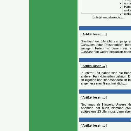
nur 
Hand
wirk
einf
Entstehungsbrände
.....
[
Artikel lesen ...
]
Gasflaschen (Bericht: campingim
Caravans oder Reisemobilen bere
wenigen Fällen, in denen ein Fr
Gasflaschen weder explodiert noch
[
Artikel lesen ...
]
In letzter Zeit haben sich die B
anderer Fahr-Utensilien gehäuft. 
im eigenen und insbesondere im Int
angemessener Geschwindigk
.....
[
Artikel lesen ...
]
Nochmals als Hinweis: Unsere Na
Abenden hat auch niemand etw
spätestens 23 Uhr muss dann aber 
[
Artikel lesen ...
]