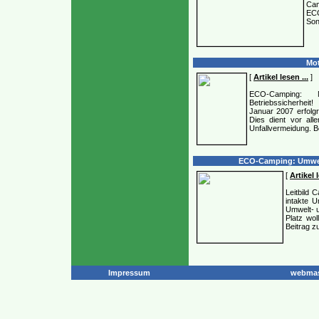
Cam
EC
Son
Mot
[
Artikel lesen ...
]
ECO-Camping: 
Betriebssicherhei
Januar 2007 erfolg
Dies dient vor all
Unfallvermeidung. B
ECO-Camping: Umwelt
[
Artikel l
Leitbild 
intakte U
Umwelt- u
Platz wol
Beitrag z
Impressum
webmas