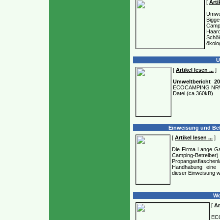
[
Arti
Umwel
Bigg
Campi
Haard
Schö
ökolo
U
[
Artikel lesen ...
]
Umweltbericht 2
ECOCAMPING NRW U
Datei (ca.360kB)
Einweisung und Bet
[
Artikel lesen ...
]
Die Firma Lange Ga
Camping-Betreiber
Propangasflasche
Handhabung eine 
dieser Einweisung 
Wo
[
Ar
EC