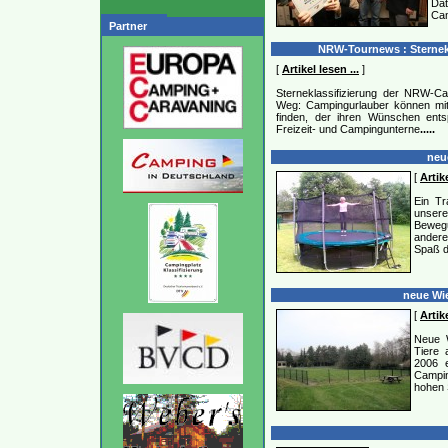
Dat
Ca
Partner
NRW-Tournews : Sternek
[
Artikel lesen ...
]
Sterneklassifizierung der NRW-Ca
Weg: Campingurlauber können mit
finden, der ihren Wünschen ents
Freizeit- und Campingunterne
.....
neue
[
Artike
Ein Tr
unsere
Bewegu
andere
Spaß d
neue Wie
[
Artike
Neue W
Tiere 
2006 
Campi
hohen S