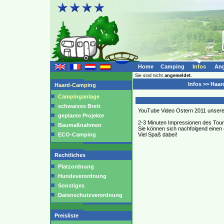
Home
Camping
Infos
Ang
Sie sind nicht
angemeldet.
Infos >> Haa
Haard-Camping
Campinganlage
schwarzes Brett
YouTube Video Ostern 2011 unser
geplante Projekte
2-3 Minuten Impressionen des Tour
Baumaßnahmen
Sie können sich nachfolgend einen
ECO-Camping
Viel Spaß dabei!
Rechtliches
Platzordnung
Hundeverordnung
Sonstiges
Datenschutzverordnung
Preisliste