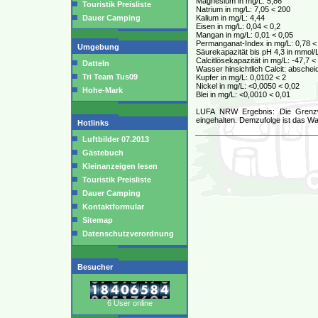
Magnesium in mg/L: 5,86
Touristik Preisliste
Natrium in mg/L: 7,05 < 200
Dauer Camping
Kalium in mg/L: 4,44
Eisen in mg/L: 0,04 < 0,2
Mangan in mg/L: 0,01 < 0,05
Permanganat-Index in mg/L: 0,78 <
Umgebung
Säurekapazität bis pH 4,3 in mmol/L
Calcitlösekapazität in mg/L: -47,7 <
Datteln
Wasser hinsichtlich Calcit: absche
Tri Team Tus09
Kupfer in mg/L: 0,0102 < 2
Nickel in mg/L: <0,0050 < 0,02
Hohe-Mark
Blei in mg/L: <0,0010 < 0,01
LUFA NRW Ergebnis: Die Grenzwe
eingehalten. Demzufolge ist das Wa
Hotlinks
Luftbilder 07.2013
Gästebuch
Kleinanzeigen lesen
Touristik Preisliste
Dauer Camping
Kontaktformular
Sitemap
Datenschutzverordnung
Besucher
6 User online