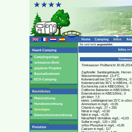
Home
Camping
Infos
Ang
Sie sind nicht
angemeldet.
Infos >>
Haard-Camping
Campinganlage
Trinkwass
schwarzes Brett
Trinkwasser Prüfbericht 30.06.201
geplante Projekte
Zapfstelle: Sanitärgebäude, Herren
Baumaßnahmen
Wassertemperatur: 13,4°C
ECO-Camping
Kolonienzahl bei 22°C in KBE/mL: 0
Kolonienzahl bei 36°C in KBE/mL: 0
Escherichia coli in KBE/100mL: 0
Coliforme Bakterien in KBE/100mL:
Rechtliches
Enterokokken in KBE/100mL: 0
pH-Wert: 7,5
Platzordnung
elektr. Leitfähigkeit bei 25°C in uS
Hundeverordnung
Ammonium in mg/L: <0,05
Chlorid in mg/L: 27 < 250
Sonstiges
Nitrat in mg/L: <0,50
Nitrit in mg/L: <0,05
Datenschutzverordnung
Nitrat/Nitrit Verhältnis mg/L: <0,03
Sulfat in mg/L: 120 < 250
ortho-Phosphat in mg/L: <0,05
Preisliste
Calcium in mg/L: 117